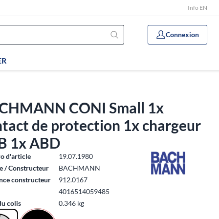
Info EN
Connexion
ER
CHMANN CONI Small 1x
tact de protection 1x chargeur
B 1x ABD
 d'article
19.07.1980
 / Constructeur
BACHMANN
nce constructeur
912.0167
4016514059485
du colis
0.346 kg