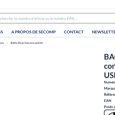
SS
A PROPOS DE SECOMP
CONTACT
NEWSLETT
ues
Bâtis de prises encastrés
BA
con
US
Numéro
Marque
Référe
EAN
Poids 