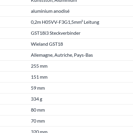
aluminium anodisé
0,2m H05VV-F3G1,5mm² Leitung
GST18i3 Steckverbinder
Wieland GST18
Allemagne, Autriche, Pays-Bas
255 mm
151 mm
59 mm
334 g
80 mm
70 mm
320 mm