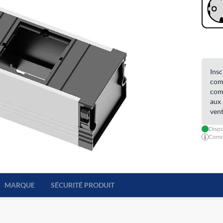
Insc
comm
comm
aux 
vent
Dispo
Comma
MARQUE
SÉCURITÉ PRODUIT