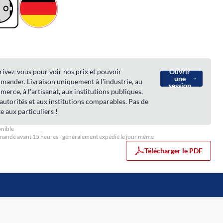
rivez-vous pour voir nos prix et pouvoir
Ouvrir
une
ander. Livraison uniquement à l'industrie, au
session
erce, à l'artisanat, aux institutions publiques,
autorités et aux institutions comparables. Pas de
e aux particuliers !
nible
ndé avant 15 heures - généralement expédié le jour même
Télécharger le PDF