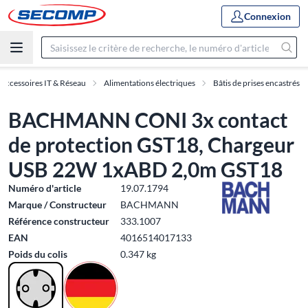
Connexion
Accessoires IT & Réseau
Alimentations électriques
Bâtis de prises encastrés
BACHMANN CONI 3x contact
de protection GST18, Chargeur
USB 22W 1xABD 2,0m GST18
Numéro d'article
19.07.1794
Marque / Constructeur
BACHMANN
Référence constructeur
333.1007
EAN
4016514017133
Poids du colis
0.347 kg