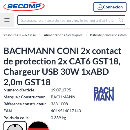
Connexion
Accessoires IT & Réseau
Alimentations électriques
Bâtis de prises encastrés
BACHMANN CONI 2x contact
de protection 2x CAT6 GST18,
Chargeur USB 30W 1xABD
2,0m GST18
Numéro d'article
19.07.1795
Marque / Constructeur
BACHMANN
Référence constructeur
333.1008
EAN
4016514017140
Poids du colis
0.339 kg