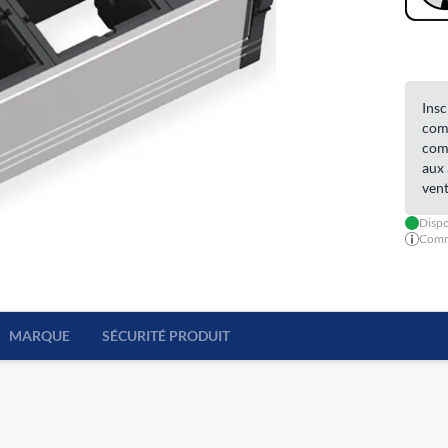
Insc
comm
comm
aux 
vent
Dispo
Comma
MARQUE
SÉCURITÉ PRODUIT