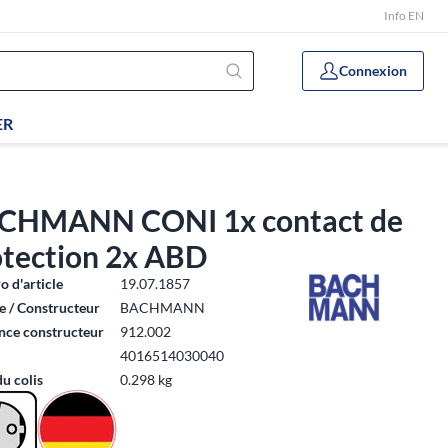
Info EN
Connexion
ER
CHMANN CONI 1x contact de
otection 2x ABD
 d'article
19.07.1857
 / Constructeur
BACHMANN
nce constructeur
912.002
4016514030040
du colis
0.298 kg