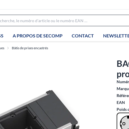
SS
A PROPOS DE SECOMP
CONTACT
NEWSLETT
ues
Bâtis de prises encastrés
BA
pr
Numéro
Marque
Référe
EAN
Poids 