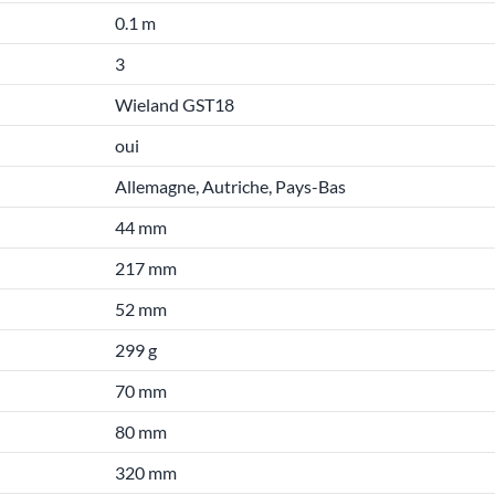
0.1 m
3
Wieland GST18
oui
Allemagne, Autriche, Pays-Bas
44 mm
217 mm
52 mm
299 g
70 mm
80 mm
320 mm