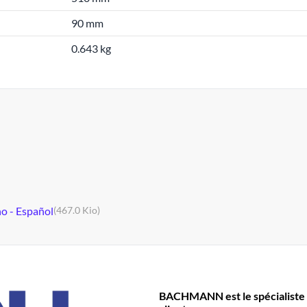
90 mm
0.643 kg
no - Español
(467.0 Kio)
BACHMANN est le spécialiste 