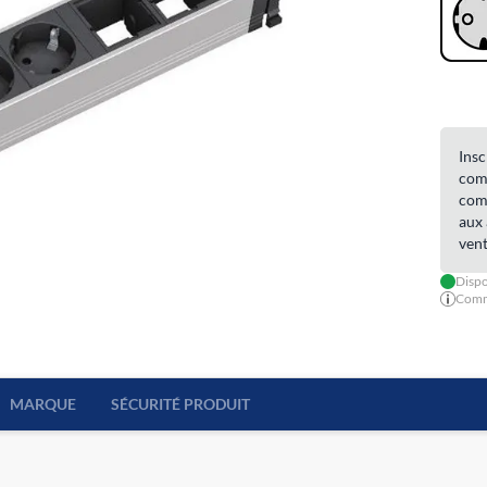
Insc
comm
comm
aux 
vent
Dispo
Comma
MARQUE
SÉCURITÉ PRODUIT