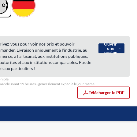
rivez-vous pour voir nos prix et pouvoir
Ouvrir
une
ander. Livraison uniquement à l'industrie, au
session
erce, à l'artisanat, aux institutions publiques,
autorités et aux institutions comparables. Pas de
e aux particuliers !
nible
ndé avant 15 heures - généralement expédié le jour même
Télécharger le PDF