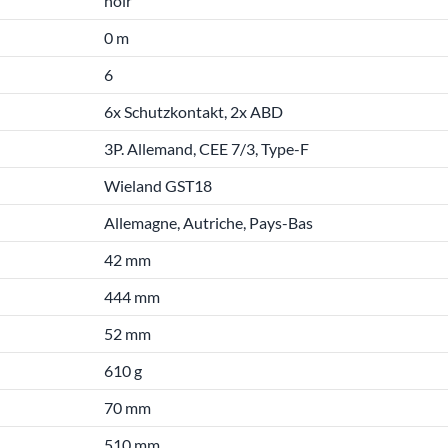
noir
0 m
6
6x Schutzkontakt, 2x ABD
3P. Allemand, CEE 7/3, Type-F
Wieland GST18
Allemagne, Autriche, Pays-Bas
42 mm
444 mm
52 mm
610 g
70 mm
510 mm