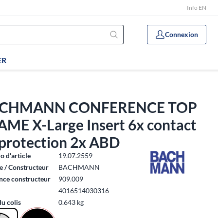
Info EN
Connexion
ER
CHMANN CONFERENCE TOP
AME X-Large Insert 6x contact
 protection 2x ABD
 d'article
19.07.2559
 / Constructeur
BACHMANN
nce constructeur
909.009
4016514030316
du colis
0.643 kg