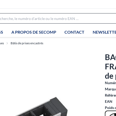
SS
A PROPOS DE SECOMP
CONTACT
NEWSLETT
ues
Bâtis de prises encastrés
BA
FR
de
Numéro
Marque
Référe
EAN
Poids 