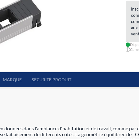
Insc
comm
comm
aux 
vent
Dispo
Comma
MARQUE
SÉCURITÉ PRODUIT
n données dans l'ambiance d'habitation et de travail, comme par e
es se fait aisément de différents côtés. La géométrie équilibrée d