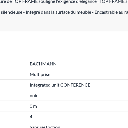
rture de TOP FRAME souligne l'exigence d'élégance : TOP FRAME s'
ilencieuse - Intégré dans la surface du meuble - Encastrable au ra
BACHMANN
Multiprise
Integrated unit CONFERENCE
noir
0 m
4
Sans restriction