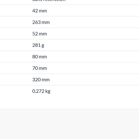
42 mm
263 mm
52 mm
281 g
80 mm
70 mm
320 mm
0.272 kg