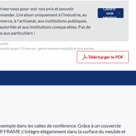
rivez-vous pour voir nos prix et pouvoir
Ouvrir
une
ander. Livraison uniquement à l'industrie, au
session
erce, à l'artisanat, aux institutions publiques,
autorités et aux institutions comparables. Pas de
e aux particuliers !
nible
ndé avant 15 heures - généralement expédié le jour même
Télécharger le PDF
xemple dans les salles de conférence. Grâce à un couvercle
e TOP FRAME s'intègre élégamment dans la surface du meuble et