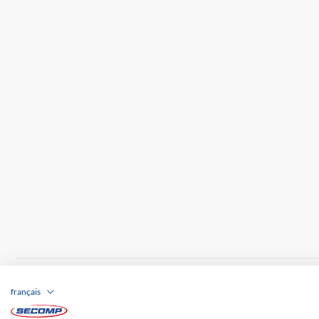
Brands
Impression
CGV
Responsabilité
français
Frais de port