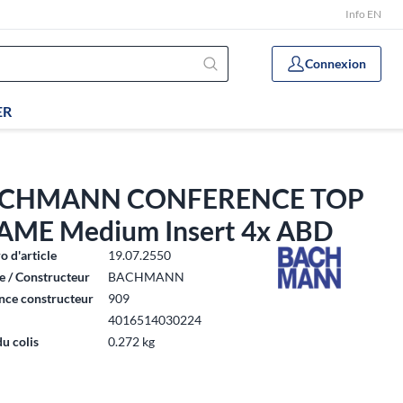
Info EN
Connexion
ER
CHMANN CONFERENCE TOP
AME Medium Insert 4x ABD
 d'article
19.07.2550
 / Constructeur
BACHMANN
nce constructeur
909
4016514030224
du colis
0.272 kg