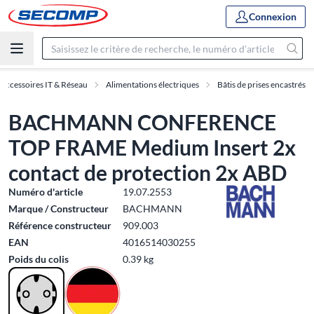
Connexion
Accessoires IT & Réseau
Alimentations électriques
Bâtis de prises encastrés
BACHMANN CONFERENCE
TOP FRAME Medium Insert 2x
contact de protection 2x ABD
Numéro d'article
19.07.2553
Marque / Constructeur
BACHMANN
Référence constructeur
909.003
EAN
4016514030255
Poids du colis
0.39 kg