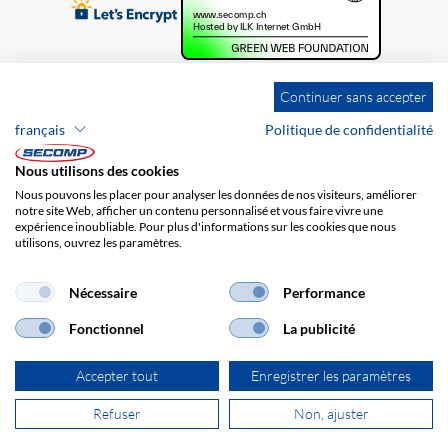
Continuer sans accepter
français
Politique de confidentialité
Nous utilisons des cookies
Nous pouvons les placer pour analyser les données de nos visiteurs, améliorer
notre site Web, afficher un contenu personnalisé et vous faire vivre une
expérience inoubliable. Pour plus d'informations sur les cookies que nous
utilisons, ouvrez les paramètres.
Brands
Impression
CGV
Responsabilité
Protection des données
Frais de port
Nécessaire
Performance
Fonctionnel
La publicité
Accepter tout
Enregistrer les paramètres
Refuser
Non, ajuster
© 2026 SECOMP AG. Tous les droits sont réservés.
powered by polynorm