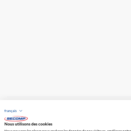
Brands
Impression
CGV
Responsabilité
français
Frais de port
Nous utilisons des cookies
Nous pouvons les placer pour analyser les données de nos visiteurs, améliorer notre 