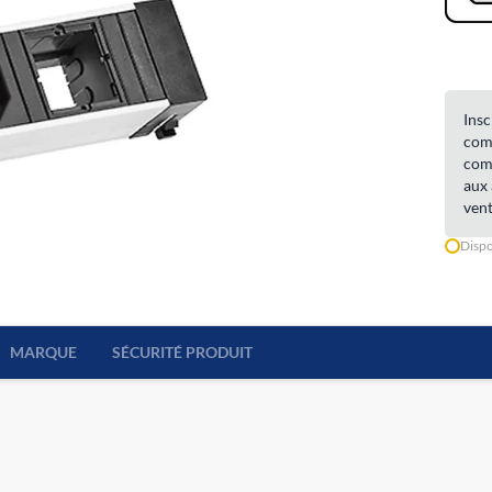
Insc
comm
comm
aux 
vent
Dispo
MARQUE
SÉCURITÉ PRODUIT