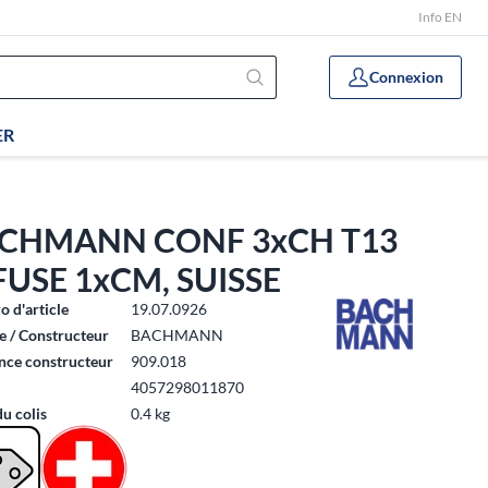
Info EN
Connexion
ER
CHMANN CONF 3xCH T13
FUSE 1xCM, SUISSE
 d'article
19.07.0926
 / Constructeur
BACHMANN
nce constructeur
909.018
4057298011870
du colis
0.4 kg