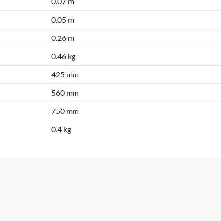
0.07 m
0.05 m
0.26 m
0.46 kg
425 mm
560 mm
750 mm
0.4 kg