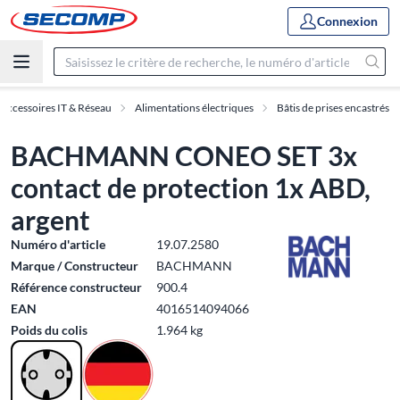
Connexion
Accessoires IT & Réseau
Alimentations électriques
Bâtis de prises encastrés
BACHMANN CONEO SET 3x
contact de protection 1x ABD,
argent
Numéro d'article
19.07.2580
Marque / Constructeur
BACHMANN
Référence constructeur
900.4
EAN
4016514094066
Poids du colis
1.964 kg