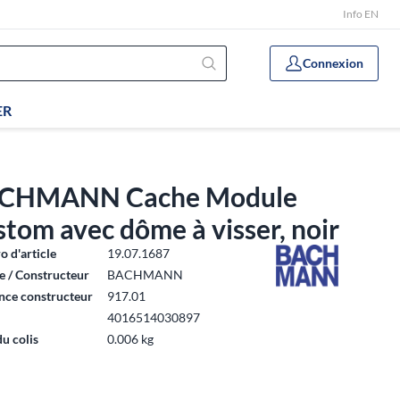
Info EN
Connexion
ER
CHMANN Cache Module
tom avec dôme à visser, noir
 d'article
19.07.1687
 / Constructeur
BACHMANN
nce constructeur
917.01
4016514030897
du colis
0.006 kg