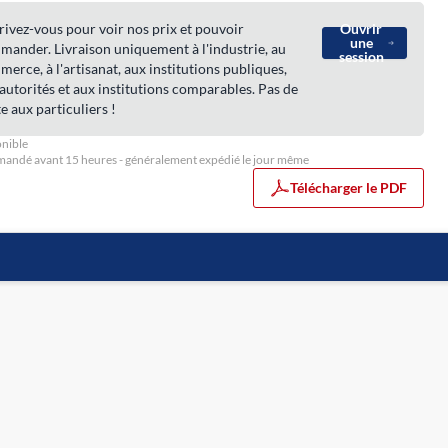
rivez-vous pour voir nos prix et pouvoir
Ouvrir
une
ander. Livraison uniquement à l'industrie, au
session
erce, à l'artisanat, aux institutions publiques,
autorités et aux institutions comparables. Pas de
e aux particuliers !
nible
ndé avant 15 heures - généralement expédié le jour même
Télécharger le PDF