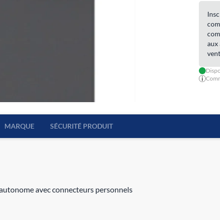
Insc
comm
comm
aux 
vent
Dispo
Comma
MARQUE
SÉCURITÉ PRODUIT
 autonome avec connecteurs personnels