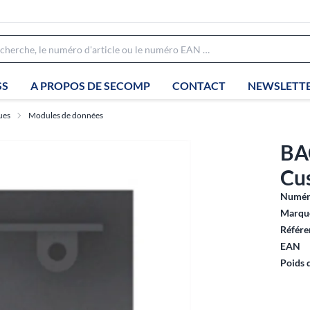
SS
A PROPOS DE SECOMP
CONTACT
NEWSLETT
ues
Modules de données
BA
Cus
Numéro
Marque
Référe
EAN
Poids 