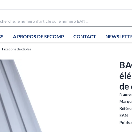
SS
A PROPOS DE SECOMP
CONTACT
NEWSLETT
Fixations de câbles
BA
él
de 
Numéro
Marque
Référe
EAN
Poids 