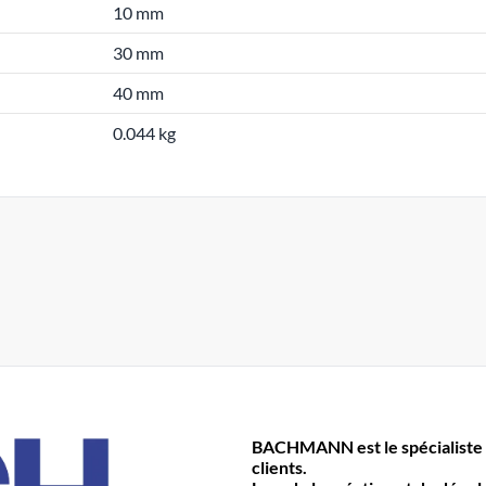
10 mm
30 mm
40 mm
0.044 kg
BACHMANN est le spécialiste 
clients.