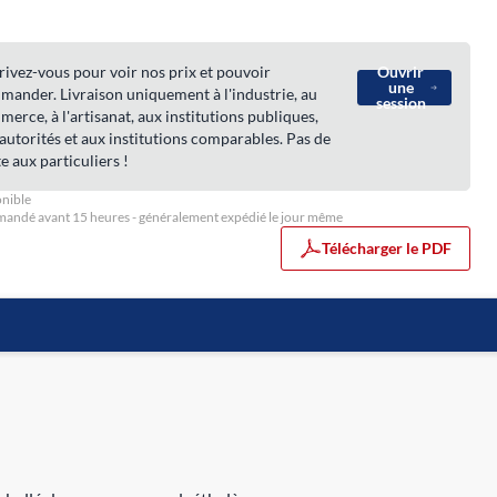
rivez-vous pour voir nos prix et pouvoir
Ouvrir
une
ander. Livraison uniquement à l'industrie, au
session
erce, à l'artisanat, aux institutions publiques,
autorités et aux institutions comparables. Pas de
e aux particuliers !
nible
ndé avant 15 heures - généralement expédié le jour même
Télécharger le PDF