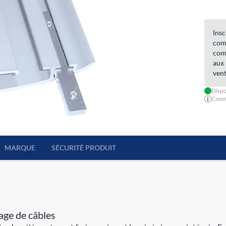
Insc
comm
comm
aux 
vent
Dispo
Comma
MARQUE
SÉCURITÉ PRODUIT
ge de câbles