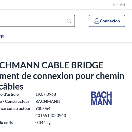
Info EN
Connexion
ER
CHMANN CABLE BRIDGE
ément de connexion pour chemin
câbles
 d'article
19.07.0968
 / Constructeur
BACHMANN
nce constructeur
930.064
4016514023943
du colis
0.044 kg