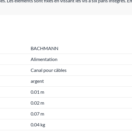
es. Les éléments sont fixés en vissant les vis à six pans intégrés. 
BACHMANN
Alimentation
Canal pour câbles
argent
0.01 m
0.02 m
0.07 m
0.04 kg