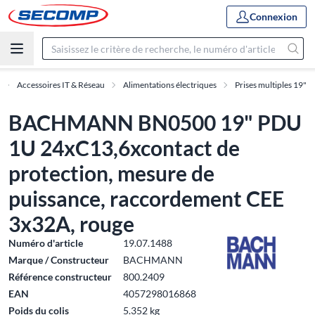
Connexion
Accessoires IT & Réseau
Alimentations électriques
Prises multiples 19"
BACHMANN BN0500 19" PDU
1U 24xC13,6xcontact de
protection, mesure de
puissance, raccordement CEE
3x32A, rouge
Numéro d'article
19.07.1488
Marque / Constructeur
BACHMANN
Référence constructeur
800.2409
EAN
4057298016868
Poids du colis
5.352 kg