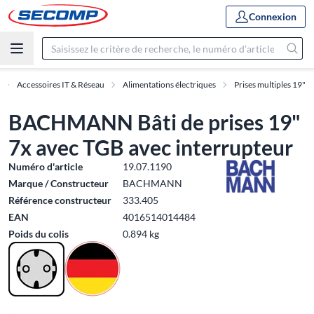
Connexion
Accessoires IT & Réseau
Alimentations électriques
Prises multiples 19"
BACHMANN Bâti de prises 19"
7x avec TGB avec interrupteur
Numéro d'article
19.07.1190
Marque / Constructeur
BACHMANN
Référence constructeur
333.405
EAN
4016514014484
Poids du colis
0.894 kg