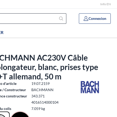
Info EN
Connexion
ER
CHMANN AC230V Câble
longateur, blanc, prises type
+T allemand, 50 m
 d'article
19.07.2159
 / Constructeur
BACHMANN
nce constructeur
343.371
4016514000104
du colis
7.059 kg