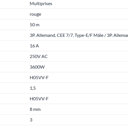
Multiprises
rouge
50 m
3P. Allemand, CEE 7/7, Type-E/F Mâle / 3P. Allema
16 A
250V AC
3600W
H05VV-F
1,5
H05VV-F
8 mm
3