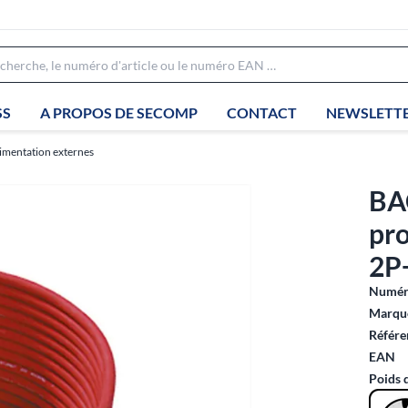
SS
A PROPOS DE SECOMP
CONTACT
NEWSLETT
limentation externes
BA
pro
2P
Numéro
Marque
Référe
EAN
Poids 