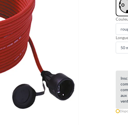
Couleu
Longue
Insc
comm
comm
aux 
vent
Dispo