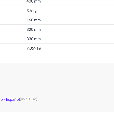
400 mm
3.6 kg
160 mm
320 mm
330 mm
7.059 kg
no - Español
(467.0 Kio)