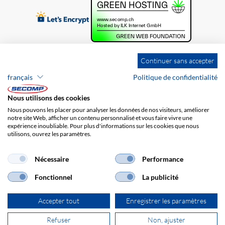
Continuer sans accepter
français
Politique de confidentialité
Nous utilisons des cookies
Nous pouvons les placer pour analyser les données de nos visiteurs, améliorer
notre site Web, afficher un contenu personnalisé et vous faire vivre une
expérience inoubliable. Pour plus d'informations sur les cookies que nous
utilisons, ouvrez les paramètres.
Brands
Impression
CGV
Responsabilité
Protection des données
Frais de port
Nécessaire
Performance
Fonctionnel
La publicité
Accepter tout
Enregistrer les paramètres
Refuser
Non, ajuster
© 2026 SECOMP AG. Tous les droits sont réservés.