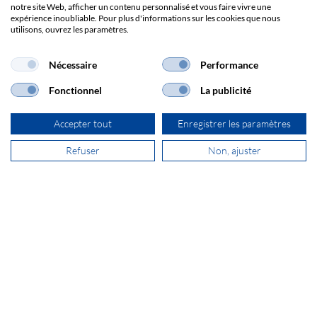
notre site Web, afficher un contenu personnalisé et vous faire vivre une
expérience inoubliable. Pour plus d'informations sur les cookies que nous
utilisons, ouvrez les paramètres.
Nécessaire
Performance
Fonctionnel
La publicité
Accepter tout
Enregistrer les paramètres
Refuser
Non, ajuster
Brands
Impression
CGV
Responsabilité
Protection des données
Frais de port
© 2026 SECOMP AG. Tous les droits sont réservés.