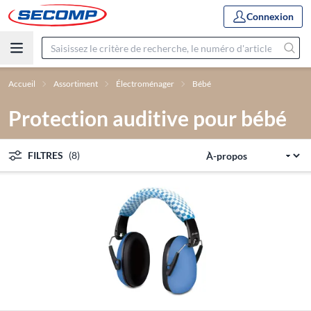
Connexion
Accueil
Assortiment
Électroménager
Bébé
Protection auditive pour bébé
FILTRES
(8)