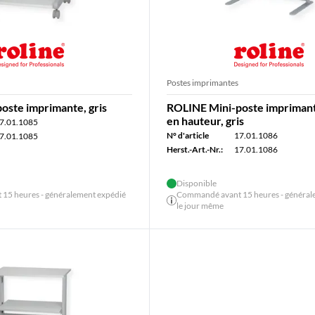
Postes imprimantes
oste imprimante, gris
ROLINE Mini-poste imprimant
en hauteur, gris
7.01.1085
N° d'article
17.01.1086
7.01.1085
Herst.-Art.-Nr.:
17.01.1086
Disponible
15 heures - généralement expédié
Commandé avant 15 heures - général
le jour même