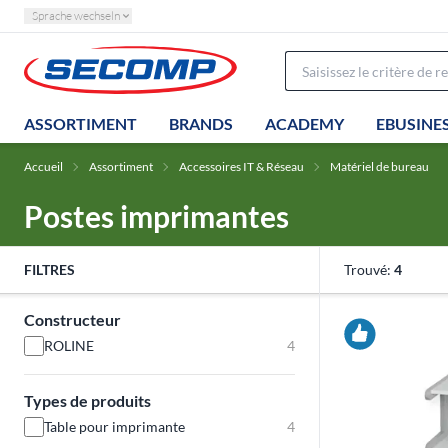
Sprache wechseln
ASSORTIMENT
BRANDS
ACADEMY
EBUSINE
Accueil
Assortiment
Accessoires IT & Réseau
Matériel de bureau
Postes imprimantes
FILTRES
Trouvé:
4
Constructeur
ROLINE
4
Types de produits
Table pour imprimante
4