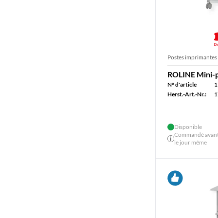
Postes imprimantes
ROLINE Mini-p
N° d'article
1
Herst.-Art.-Nr.:
1
Disponible
Commandé avant 
le jour même