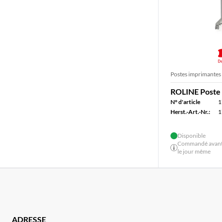
Postes imprimantes
ROLINE Poste 
N° d'article
1
Herst.-Art.-Nr.:
1
Disponible
Commandé avant 
le jour même
ADRESSE