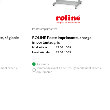
Postes imprimantes
e, réglable
ROLINE Poste imprimante, charge
importante, gris
N° d'article
17.01.1089
Herst.-Art.-Nr.:
17.01.1089
Disponible
ement expédié
Commandé avant 15 heures - généralement expédié
le jour même