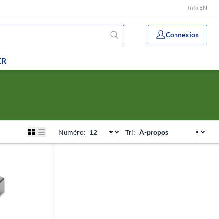
Info EN
Connexion
ER
Numéro:
Tri: