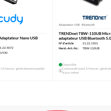
Adaptateur USB - Bluetooth
TRENDnet TBW-110UB Micr
daptateur Nano USB
adaptateur USB Bluetooth 5.
N° d'article
21.22.1501
1.22.5072
Herst.-Art.-Nr.:
TBW-110UB
U530
Disponible
15 heures - généralement expédié
Commandé avant 15 heures - général
le jour même