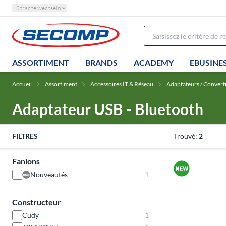
Sprache wechseln
ASSORTIMENT
BRANDS
ACADEMY
EBUSINE
Accueil
Assortiment
Accessoires IT & Réseau
Adaptateurs / Convert
Adaptateur USB - Bluetooth
FILTRES
Trouvé:
2
Fanions
Nouveautés
1
Constructeur
Cudy
1