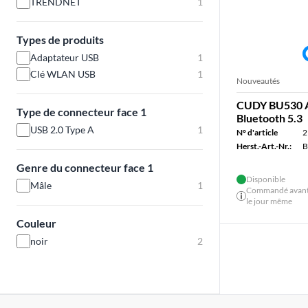
TRENDNET
1
Types de produits
Adaptateur USB
1
Clé WLAN USB
1
Nouveautés
CUDY BU530 A
Type de connecteur face 1
Bluetooth 5.3
USB 2.0 Type A
1
N° d'article
2
Herst.-Art.-Nr.:
B
Genre du connecteur face 1
Disponible
Mâle
1
Commandé avant 
le jour même
Couleur
noir
2