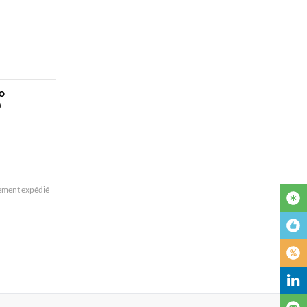
o
0
ement expédié