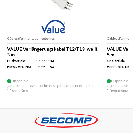
Câbles d'alimentation externes
Câbles d'aliment
VALUE Verlängerungskabel T12/T13, weiß,
VALUE Verlä
3 m
5 m
N° d'article
19.99.1183
N° d'article
Herst.-Art.-Nr.:
19.99.1183
Herst.-Art.-Nr.:
Disponible
Disponible
Commandé avant 15 heures - généralement expédié le
Commandé avan
jour même
jour même