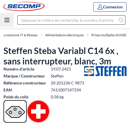
Connexion
Accessoires IT & Réseau
Alimentations électriques
Prises multiples SUISSE
Steffen Steba Variabl C14 6x ,
sans interrupteur, blanc, 3m
Numéro d'article
19.07.2421
Marque / Constructeur
Steffen
Référence constructeur
20 201236 C 9873
EAN
7611007147334
Poids du colis
0.58 kg