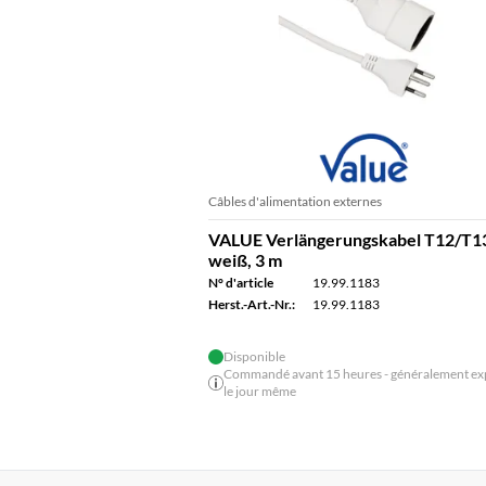
Câbles d'alimentation externes
VALUE Verlängerungskabel T12/T1
weiß, 3 m
N° d'article
19.99.1183
Herst.-Art.-Nr.:
19.99.1183
Disponible
Commandé avant 15 heures - généralement ex
le jour même