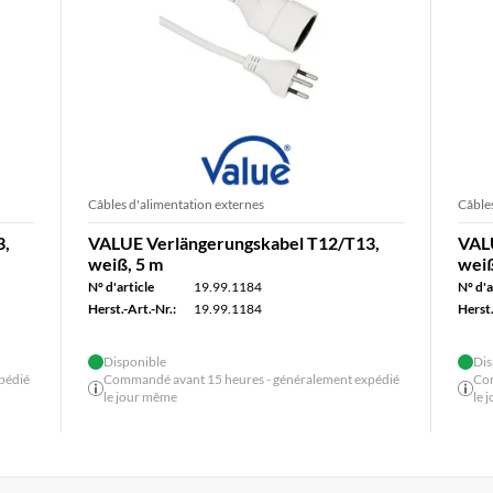
Câbles d'alimentation externes
Câbles
3,
VALUE Verlängerungskabel T12/T13,
VAL
weiß, 5 m
weiß
N° d'article
19.99.1184
N° d'a
Herst.-Art.-Nr.:
19.99.1184
Herst.
Disponible
Dis
pédié
Commandé avant 15 heures - généralement expédié
Com
le jour même
le 