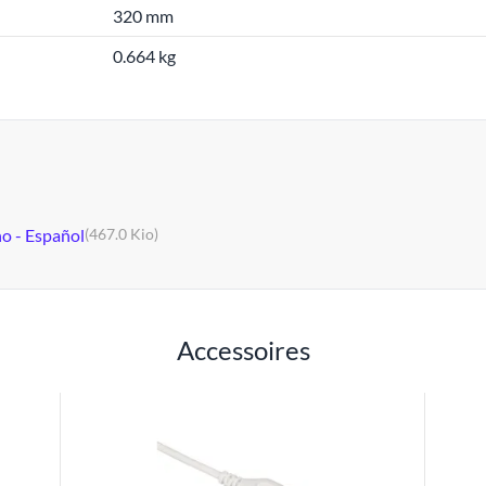
320 mm
0.664 kg
no - Español
(467.0 Kio)
Accessoires