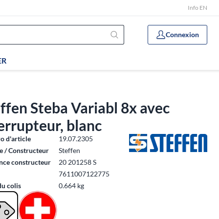
Info EN
Connexion
ER
ffen Steba Variabl 8x avec
errupteur, blanc
 d'article
19.07.2305
 / Constructeur
Steffen
nce constructeur
20 201258 S
7611007122775
du colis
0.664 kg