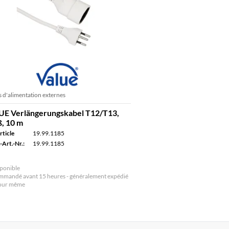
 d'alimentation externes
UE Verlängerungskabel T12/T13,
, 10 m
rticle
19.99.1185
-Art.-Nr.:
19.99.1185
ponible
mandé avant 15 heures - généralement expédié
jour même