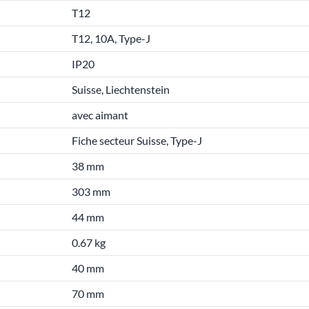
T12
T12, 10A, Type-J
IP20
Suisse, Liechtenstein
avec aimant
Fiche secteur Suisse, Type-J
38 mm
303 mm
44 mm
0.67 kg
40 mm
70 mm