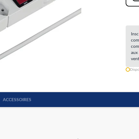
Insc
comm
comm
aux 
vent
Dispo
ACCESSOIRES