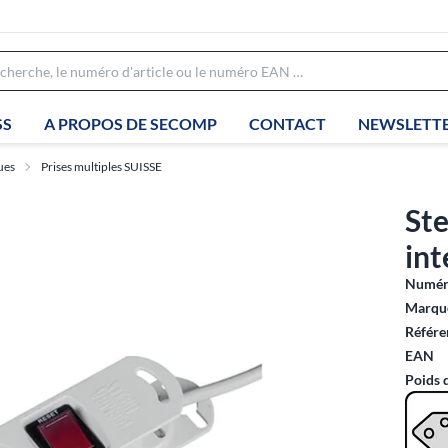
SS
A PROPOS DE SECOMP
CONTACT
NEWSLETT
ues
Prises multiples SUISSE
Ste
int
Numéro
Marque
Référe
EAN
Poids 