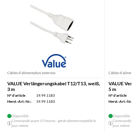
Câbles d'alimentation externes
Câbles d'aliment
VALUE Verlängerungskabel T12/T13, weiß,
VALUE Verlä
3 m
5 m
N° d'article
19.99.1183
N° d'article
Herst.-Art.-Nr.:
19.99.1183
Herst.-Art.-Nr.:
Disponible
Disponible
Commandé avant 15 heures - généralement expédié le
Commandé avan
jour même
jour même