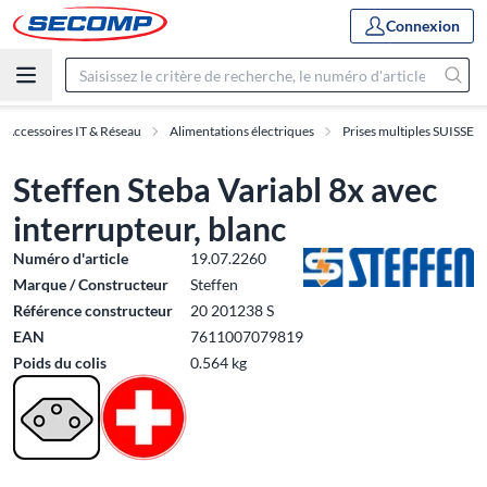
Connexion
Accessoires IT & Réseau
Alimentations électriques
Prises multiples SUISSE
Steffen Steba Variabl 8x avec
interrupteur, blanc
Numéro d'article
19.07.2260
Marque / Constructeur
Steffen
Référence constructeur
20 201238 S
EAN
7611007079819
Poids du colis
0.564 kg