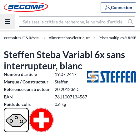
Connexion
Accessoires IT & Réseau
Alimentations électriques
Prises multiples SUISSE
Steffen Steba Variabl 6x sans
interrupteur, blanc
Numéro d'article
19.07.2417
Marque / Constructeur
Steffen
Référence constructeur
20 201236 C
EAN
7611007134587
Poids du colis
0.6 kg