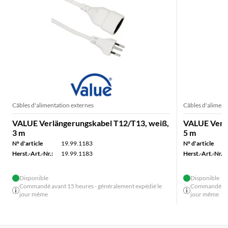
Câbles d'alimentation externes
Câbles d'aliment
VALUE Verlängerungskabel T12/T13, weiß,
VALUE Verlä
3 m
5 m
N° d'article
19.99.1183
N° d'article
Herst.-Art.-Nr.:
19.99.1183
Herst.-Art.-Nr.:
Disponible
Disponible
Commandé avant 15 heures - généralement expédié le
Commandé avan
jour même
jour même