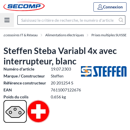
Connexion
Accessoires IT & Réseau
Alimentations électriques
Prises multiples SUISSE
Steffen Steba Variabl 4x avec
interrupteur, blanc
Numéro d'article
19.07.2303
Marque / Constructeur
Steffen
Référence constructeur
20 201254 S
EAN
7611007122676
Poids du colis
0.656 kg