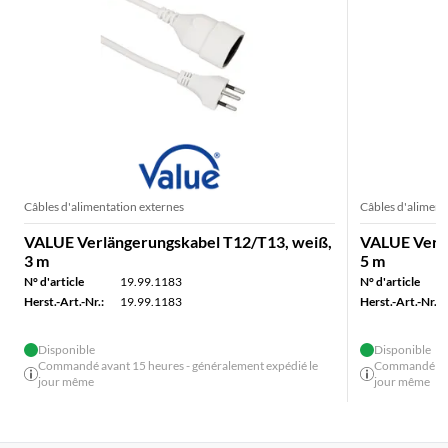
Câbles d'alimentation externes
Câbles d'aliment
VALUE Verlängerungskabel T12/T13, weiß,
VALUE Verlä
3 m
5 m
N° d'article
19.99.1183
N° d'article
Herst.-Art.-Nr.:
19.99.1183
Herst.-Art.-Nr.:
Disponible
Disponible
Commandé avant 15 heures - généralement expédié le
Commandé avan
jour même
jour même