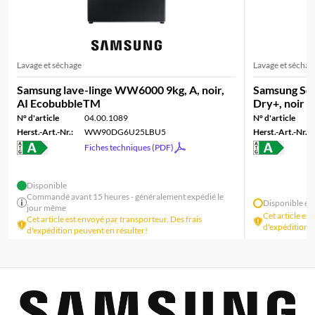
Lavage et séchage
Lavage et séchag
Samsung lave-linge WW6000 9kg, A, noir,
Samsung Sèc
AI EcobubbleTM
Dry+, noir
N° d'article
04.00.1089
N° d'article
Herst.-Art.-Nr.:
WW90DG6U25LBU5
Herst.-Art.-Nr.:
Fiches techniques (PDF)
Disponible
Commandé avant 15 heures - généralement expédié le
Disponible en
jour même
Cet article es
Cet article est envoyé par transporteur. Des frais
d'expédition p
d'expédition peuvent en résulter!