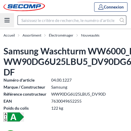
Connexion
Accueil
Assortiment
Électroménager
Nouveautés
Samsung Waschturm WW6000_D
WW90DG6U25LBU5_DV90DG68
DF
Numéro d'article
04.00.1227
Marque / Constructeur
Samsung
Référence constructeur
WW90DG6U25LBU5_DV90D
EAN
7630049652255
Poids du colis
122 kg