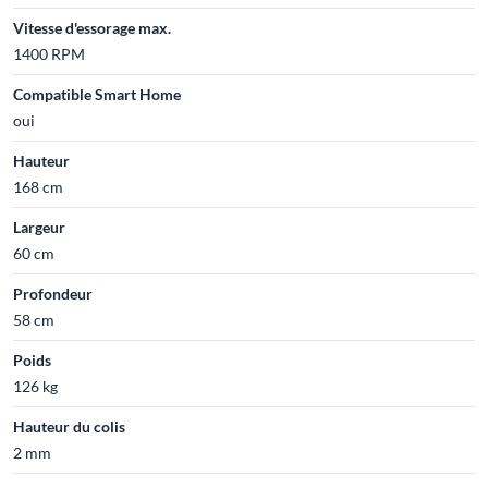
Vitesse d'essorage max.
1400 RPM
Compatible Smart Home
oui
Hauteur
168 cm
Largeur
60 cm
Profondeur
58 cm
Poids
126 kg
Hauteur du colis
2 mm