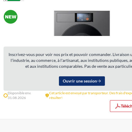
Inscrivez-vous pour voir nos prix et pouvoir commander. Livraison
l'industrie, au commerce, à l'artisanat, aux institutions publiques, 
et aux institutions comparables. Pas de vente aux particulie
Ouvrir une session
Disponible env.
Cet article est envoyé par transporteur. Des frais d'ex
31.08.2026
résulter!
Téléc