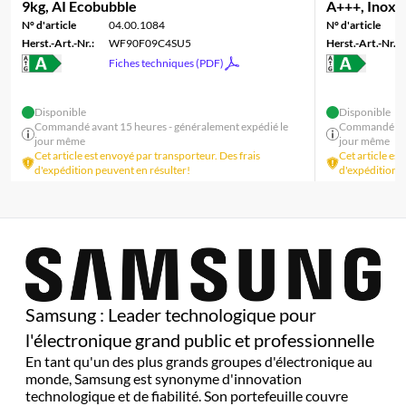
9kg, AI Ecobubble
A+++, Inox n
N° d'article
04.00.1084
N° d'article
Herst.-Art.-Nr.:
WF90F09C4SU5
Herst.-Art.-Nr.:
Fiches techniques (PDF)
Disponible
Disponible
Commandé avant 15 heures - généralement expédié le
Commandé avan
jour même
jour même
Cet article est envoyé par transporteur. Des frais
Cet article es
d'expédition peuvent en résulter!
d'expédition p
Samsung : Leader technologique pour
l'électronique grand public et professionnelle
En tant qu'un des plus grands groupes d'électronique au
monde, Samsung est synonyme d'innovation
technologique et de fiabilité. Son portefeuille couvre