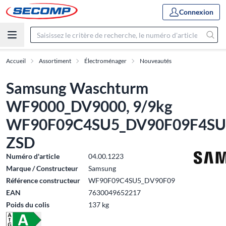
Connexion
Accueil
Assortiment
Électroménager
Nouveautés
Samsung Waschturm
WF9000_DV9000, 9/9kg
WF90F09C4SU5_DV90F09F4SU
ZSD
Numéro d'article
04.00.1223
Marque / Constructeur
Samsung
Référence constructeur
WF90F09C4SU5_DV90F09
EAN
7630049652217
Poids du colis
137 kg