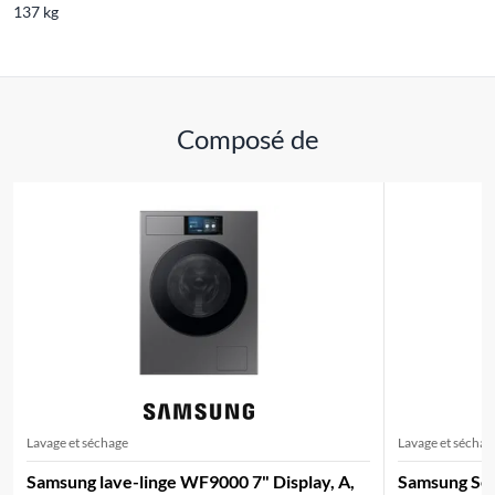
137 kg
Composé de
Lavage et séchage
Lavage et séchag
Samsung lave-linge WF9000 7" Display, A,
Samsung Sèc