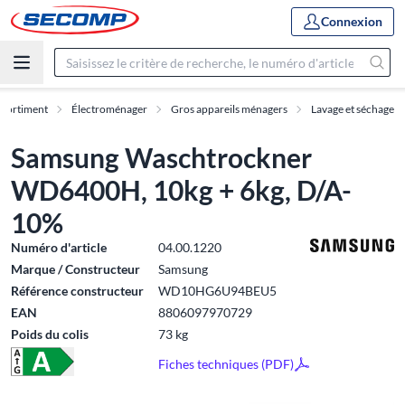
Connexion
ssortiment
Électroménager
Gros appareils ménagers
Lavage et séchage
Samsung Waschtrockner
WD6400H, 10kg + 6kg, D/A-
10%
Numéro d'article
04.00.1220
Marque / Constructeur
Samsung
Référence constructeur
WD10HG6U94BEU5
EAN
8806097970729
Poids du colis
73 kg
Fiches techniques (PDF)