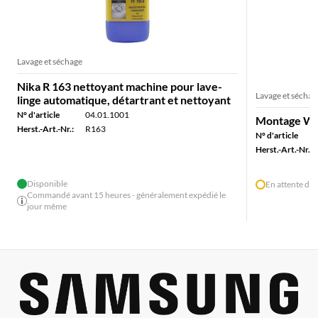
Lavage et séchage
Nika R 163 nettoyant machine pour lave-
Lavage et séchag
linge automatique, détartrant et nettoyant
N° d'article
04.01.1001
Montage Was
Herst.-Art.-Nr.:
R163
N° d'article
Herst.-Art.-Nr.:
Disponible
En attente de 
Commandé avant 15 heures - généralement expédié le
jour même