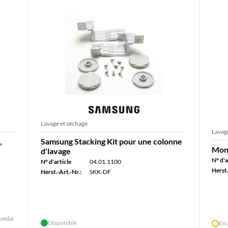
Lavage et séchage
Lavag
,
Samsung Stacking Kit pour une colonne
Mont
d'lavage
N° d'a
N° d'article
04.01.1100
Herst.
Herst.-Art.-Nr.:
SKK-DF
pédié
Disponible
En 