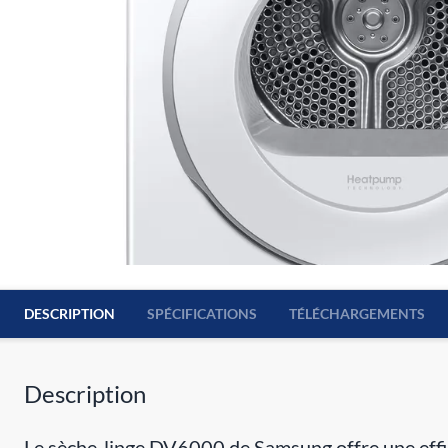
DESCRIPTION
SPÉCIFICATIONS
TÉLÉCHARGEMENTS
Description
Le sèche-linge DV6000 de Samsung offre une effica