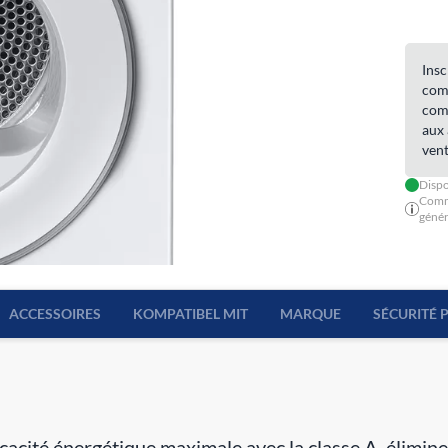
Insc
comm
comm
aux 
vent
Dispo
Comm
génér
ACCESSOIRES
KOMPATIBEL MIT
MARQUE
SÉCURITÉ 
cité énergétique maximale avec la classe A, élimine 