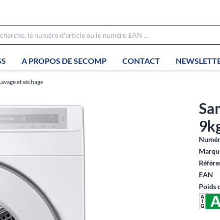
SS
A PROPOS DE SECOMP
CONTACT
NEWSLETT
Lavage et séchage
Sa
9kg
Numéro
Marque
Référe
EAN
Poids 