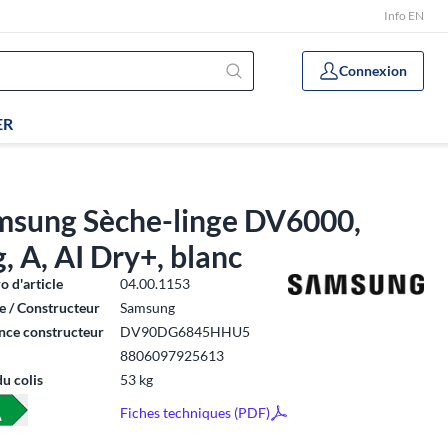
Info EN
Connexion
ER
msung Sèche-linge DV6000,
, A, AI Dry+, blanc
 d'article
04.00.1153
 / Constructeur
Samsung
nce constructeur
DV90DG6845HHU5
8806097925613
du colis
53 kg
Fiches techniques (PDF)