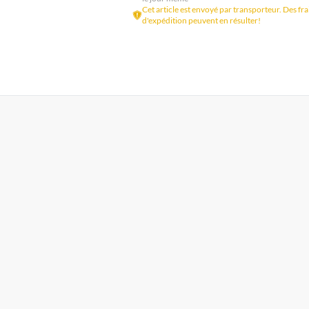
Cet article est envoyé par transporteur. Des fra
d'expédition peuvent en résulter!