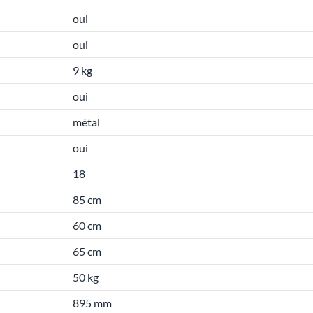
oui
oui
9 kg
oui
métal
oui
18
85 cm
60 cm
65 cm
50 kg
895 mm