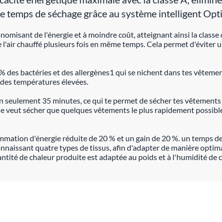
 temps de séchage grâce au système intelligent Op
isant de l'énergie et à moindre coût, atteignant ainsi la classe d'e
ilise l'air chauffé plusieurs fois en même temps. Cela permet d'évite
 des bactéries et des allergènes1 qui se nichent dans tes vêtemen
 des températures élevées.
 en seulement 35 minutes, ce qui te permet de sécher tes vêtement
n ne veut sécher que quelques vêtements le plus rapidement possibl
mmation d'énergie réduite de 20 % et un gain de 20 %. un temps de 
naissant quatre types de tissus, afin d'adapter de manière optima
uantité de chaleur produite est adaptée au poids et à l'humidité de