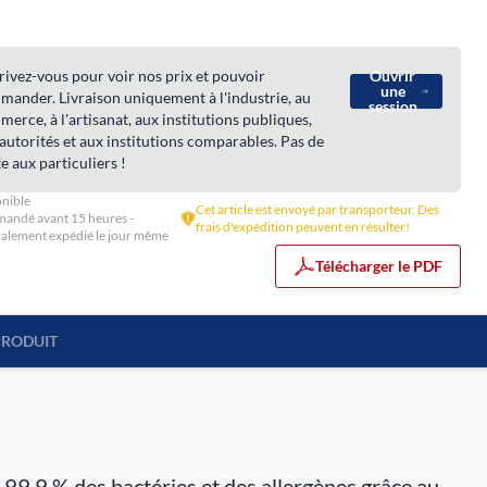
rivez-vous pour voir nos prix et pouvoir
Ouvrir
une
ander. Livraison uniquement à l'industrie, au
session
erce, à l'artisanat, aux institutions publiques,
autorités et aux institutions comparables. Pas de
e aux particuliers !
nible
Cet article est envoyé par transporteur. Des
andé avant 15 heures -
frais d'expédition peuvent en résulter!
alement expédié le jour même
Télécharger le PDF
PRODUIT
99,9 % des bactéries et des allergènes grâce au