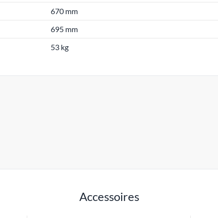
670 mm
695 mm
53 kg
Accessoires