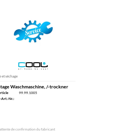
e et séchage
age Waschmaschine, /-trockner
rticle
99.99.1005
-Art.-Nr.:
attente de confirmation du fabricant