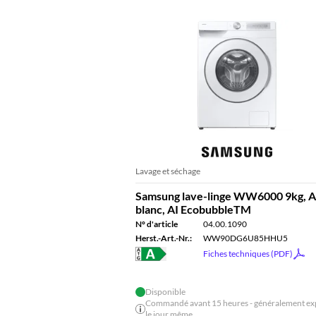
Lavage et séchage
Samsung lave-linge WW6000 9kg, A
blanc, AI EcobubbleTM
N° d'article
04.00.1090
Herst.-Art.-Nr.:
WW90DG6U85HHU5
Fiches techniques (PDF)
Disponible
Commandé avant 15 heures - généralement ex
le jour même