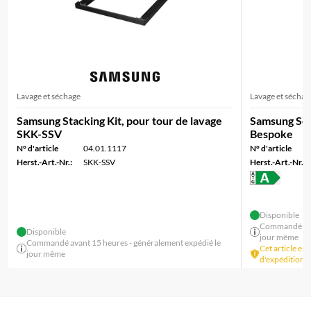
Lavage et séchage
Lavage et séchag
Samsung Stacking Kit, pour tour de lavage
Samsung Sèc
SKK-SSV
Bespoke
N° d'article
04.01.1117
N° d'article
Herst.-Art.-Nr.:
SKK-SSV
Herst.-Art.-Nr.:
Disponible
Commandé avan
Disponible
jour même
Commandé avant 15 heures - généralement expédié le
Cet article es
jour même
d'expédition p