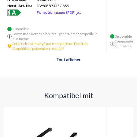
Herst.-Art.-Nr.:
DV90BB7445GBS5
Fiches techniques (PDF)
Disponible
Commandé avant 15 heures - généralement expédié le
Disponible
jour même
Commandé avan
Cet article est envoyé par transporteur. Des frais
jour même
d'expédition peuvent en résulter!
Tout afficher
Kompatibel mit