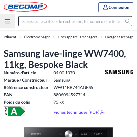
Connexion
ssortiment
Électroménager
Gros appareils ménagers
Lavage et séchage
Samsung lave-linge WW7400,
11kg, Bespoke Black
Numéro d'article
04.00.1070
Marque / Constructeur
Samsung
Référence constructeur
WW11BB744AGBS5
EAN
8806094597714
Poids du colis
75 kg
Fiches techniques (PDF)