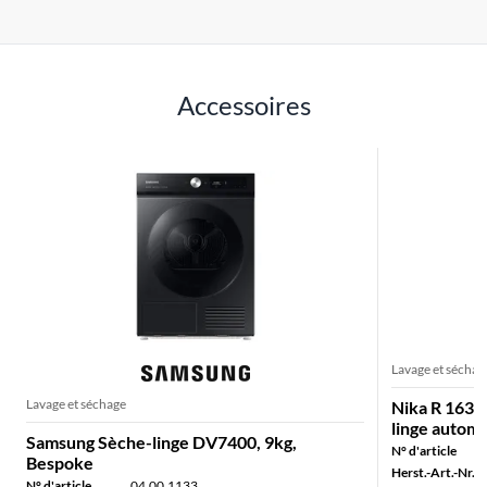
Accessoires
Lavage et séchag
Lavage et séchage
Nika R 163 
linge automa
Samsung Sèche-linge DV7400, 9kg,
N° d'article
Bespoke
Herst.-Art.-Nr.:
N° d'article
04.00.1133