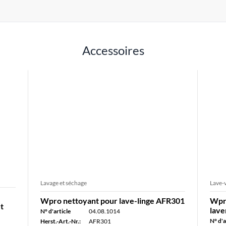
Accessoires
Lavage et séchage
Lave-v
Wpro nettoyant pour lave-linge AFR301
Wpro
t
lave
N° d'article
04.08.1014
N° d'a
Herst.-Art.-Nr.:
AFR301