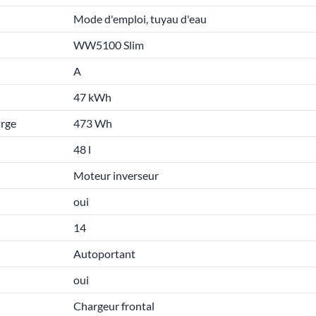
Mode d'emploi, tuyau d'eau
WW5100 Slim
A
47 kWh
arge
473 Wh
48 l
Moteur inverseur
oui
14
Autoportant
oui
Chargeur frontal