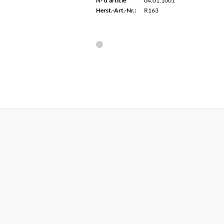
N° d'article
04.01.1001
Herst.-Art.-Nr.:
R163