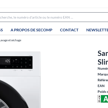
SS
A PROPOS DE SECOMP
CONTACT
NEWSLETT
Lavage et séchage
Sa
Sli
Numéro
Marque
Référe
EAN
Poids 