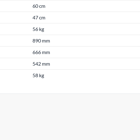
60 cm
47 cm
56 kg
890 mm
666 mm
542 mm
58 kg