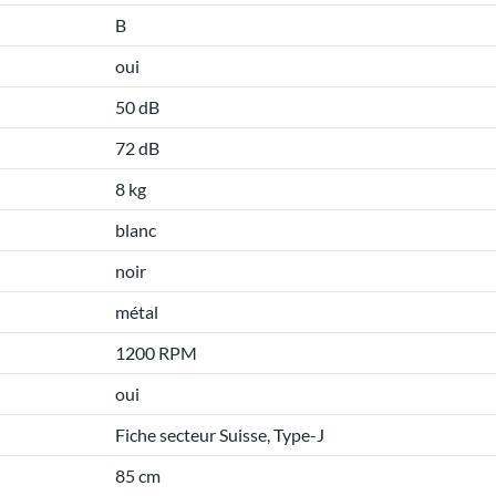
B
oui
50 dB
72 dB
8 kg
blanc
noir
métal
1200 RPM
oui
Fiche secteur Suisse, Type-J
85 cm