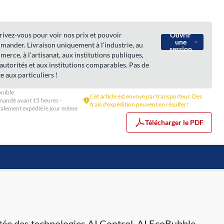
rivez-vous pour voir nos prix et pouvoir
Ouvrir
une
ander. Livraison uniquement à l'industrie, au
session
erce, à l'artisanat, aux institutions publiques,
autorités et aux institutions comparables. Pas de
e aux particuliers !
nible
Cet article est envoyé par transporteur. Des
andé avant 15 heures -
frais d'expédition peuvent en résulter!
alement expédié le jour même
Télécharger le PDF
otée des technologies AI Control, AI EcoBubble,