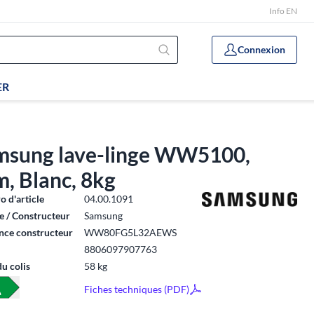
Info EN
Connexion
ER
msung lave-linge WW5100,
m, Blanc, 8kg
 d'article
04.00.1091
 / Constructeur
Samsung
nce constructeur
WW80FG5L32AEWS
8806097907763
du colis
58 kg
Fiches techniques (PDF)