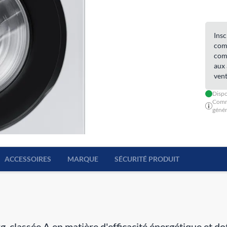
Insc
comm
comm
aux 
vent
Dispo
Comm
génér
ACCESSOIRES
MARQUE
SÉCURITÉ PRODUIT
g, classée A en matière d'efficacité énergétique et d