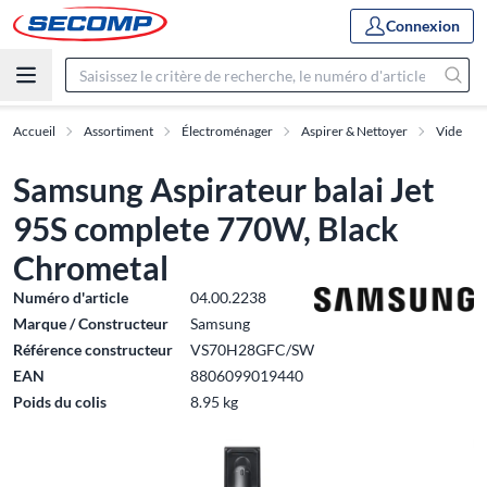
Connexion
Accueil
Assortiment
Électroménager
Aspirer & Nettoyer
Vide
Samsung Aspirateur balai Jet
95S complete 770W, Black
Chrometal
Numéro d'article
04.00.2238
Marque / Constructeur
Samsung
Référence constructeur
VS70H28GFC/SW
EAN
8806099019440
Poids du colis
8.95 kg