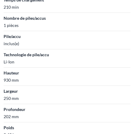
210 min
Nombre de piles/accus
1 pièces
Pile/accu
inclus(e)
Technologie de pile/accu
Li-Ion
Hauteur
930 mm
Largeur
250 mm
Profondeur
202 mm
Poids