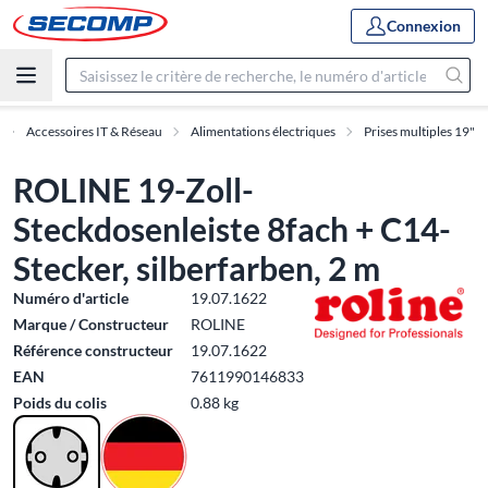
Connexion
Accessoires IT & Réseau
Alimentations électriques
Prises multiples 19"
ROLINE 19-Zoll-
Steckdosenleiste 8fach + C14-
Stecker, silberfarben, 2 m
Numéro d'article
19.07.1622
Marque / Constructeur
ROLINE
Référence constructeur
19.07.1622
EAN
7611990146833
Poids du colis
0.88 kg