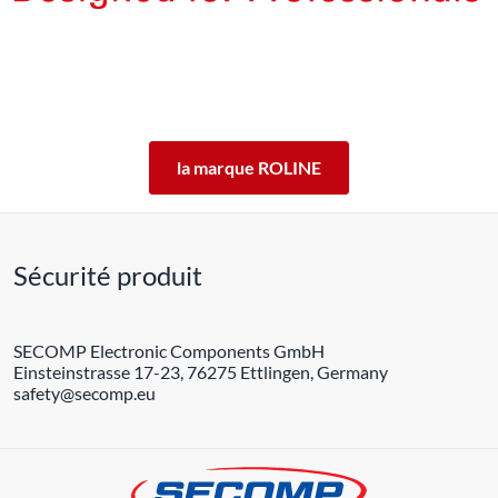
Les produits de la marque ROLINE ont été conçus pour un
usage professionnel intensif.
En offrant 5 ans de garantie de fonctionnement des produits
ROLINE, nous vous garantissons cette qualité.
ROLINE ― La qualité fait la différence.
la marque ROLINE
Sécurité produit
SECOMP Electronic Components GmbH
Einsteinstrasse 17-23, 76275 Ettlingen, Germany
safety@secomp.eu