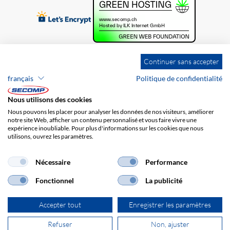
Continuer sans accepter
français
Politique de confidentialité
Nous utilisons des cookies
Nous pouvons les placer pour analyser les données de nos visiteurs, améliorer
notre site Web, afficher un contenu personnalisé et vous faire vivre une
expérience inoubliable. Pour plus d'informations sur les cookies que nous
utilisons, ouvrez les paramètres.
Brands
Impression
CGV
Responsabilité
Protection des données
Frais de port
Nécessaire
Performance
Fonctionnel
La publicité
Accepter tout
Enregistrer les paramètres
Refuser
Non, ajuster
© 2026 SECOMP AG. Tous les droits sont réservés.