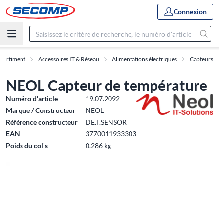
Connexion
sortiment
Accessoires IT & Réseau
Alimentations électriques
Capteurs
NEOL Capteur de température
Numéro d'article
19.07.2092
Marque / Constructeur
NEOL
Référence constructeur
DE.T.SENSOR
EAN
3770011933303
Poids du colis
0.286 kg