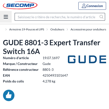
Connexion
ent
Armoires 19-Pouces et UPS
Onduleurs
Accessoires pour onduleurs
GUDE 8801-3 Expert Transfer
Switch 16A
Numéro d'article
19.07.1697
Marque / Constructeur
Gude
Référence constructeur
8801-3
EAN
4250493101647
Poids du colis
4.278 kg