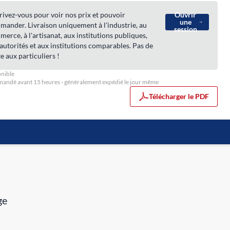
rivez-vous pour voir nos prix et pouvoir
Ouvrir
une
ander. Livraison uniquement à l'industrie, au
session
erce, à l'artisanat, aux institutions publiques,
autorités et aux institutions comparables. Pas de
e aux particuliers !
nible
ndé avant 15 heures - généralement expédié le jour même
Télécharger le PDF
ge