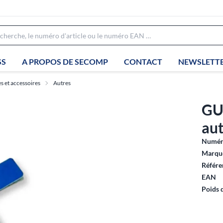
SS
A PROPOS DE SECOMP
CONTACT
NEWSLETT
 et accessoires
Autres
GU
aut
Numéro
Marque
Référe
EAN
Poids 