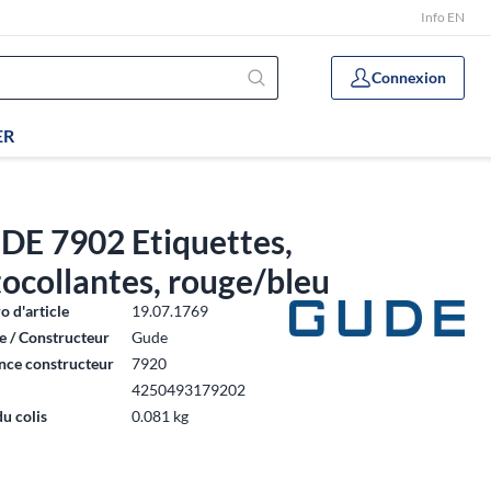
Info EN
Connexion
ER
DE 7902 Etiquettes,
ocollantes, rouge/bleu
 d'article
19.07.1769
 / Constructeur
Gude
nce constructeur
7920
4250493179202
du colis
0.081 kg