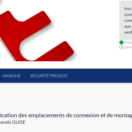
Insc
comm
comm
aux 
vent
Dispo
Comma
MARQUE
SÉCURITÉ PRODUIT
ification des emplacements de connexion et de monta
ppareils GUDE