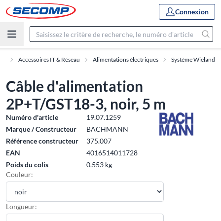
Connexion
nt
Accessoires IT & Réseau
Alimentations électriques
Système Wieland
Câble d'alimentation
2P+T/GST18-3, noir, 5 m
Numéro d'article
19.07.1259
Marque / Constructeur
BACHMANN
Référence constructeur
375.007
EAN
4016514011728
Poids du colis
0.553 kg
Couleur:
Longueur: