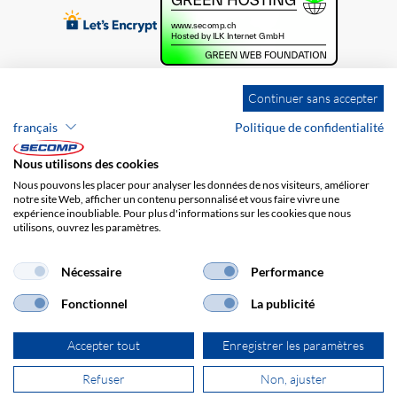
Continuer sans accepter
français
Politique de confidentialité
Nous utilisons des cookies
Nous pouvons les placer pour analyser les données de nos visiteurs, améliorer
notre site Web, afficher un contenu personnalisé et vous faire vivre une
expérience inoubliable. Pour plus d'informations sur les cookies que nous
utilisons, ouvrez les paramètres.
Brands
Impression
CGV
Responsabilité
Protection des données
Frais de port
Nécessaire
Performance
Fonctionnel
La publicité
Accepter tout
Enregistrer les paramètres
Refuser
Non, ajuster
© 2026 SECOMP AG. Tous les droits sont réservés.
powered by polynorm