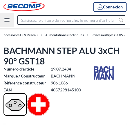
Connexion
Accessoires IT & Réseau
Alimentations électriques
Prises multiples SUISSE
BACHMANN STEP ALU 3xCH
90° GST18
Numéro d'article
19.07.2434
Marque / Constructeur
BACHMANN
Référence constructeur
906.1086
EAN
4057298145100