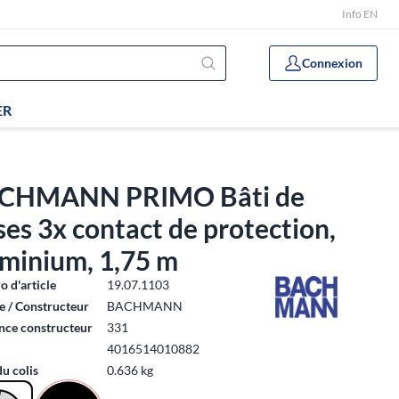
Info EN
Connexion
ER
CHMANN PRIMO Bâti de
ses 3x contact de protection,
uminium, 1,75 m
 d'article
19.07.1103
 / Constructeur
BACHMANN
nce constructeur
331
4016514010882
du colis
0.636 kg