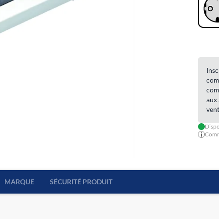
Insc
comm
comm
aux 
vent
Dispo
Comma
MARQUE
SÉCURITÉ PRODUIT