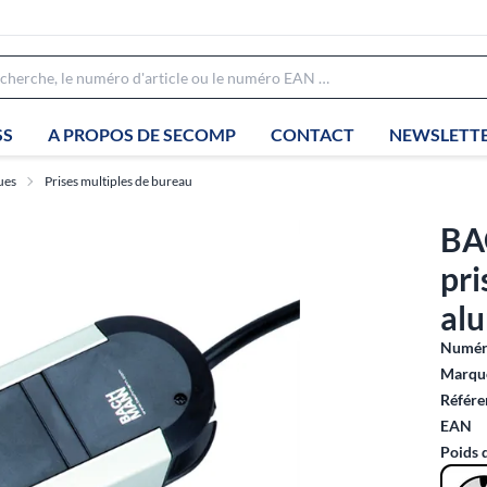
SS
A PROPOS DE SECOMP
CONTACT
NEWSLETT
ues
Prises multiples de bureau
BA
pri
al
Numéro
Marque
Référe
EAN
Poids 