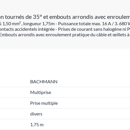
 tournés de 35° et embouts arrondis avec enroulemen
 1,50 mm² , longueur 1,75m - Puissance totale max. 16 A / 3. 680 W
ontacts accidentels intégrée - Prises de courant sans halogène ni 
 Embouts arrondis avec enroulement pratique du câble et œillets à 
BACHMANN
Multiprise
Prise multiple
divers
1.75 m