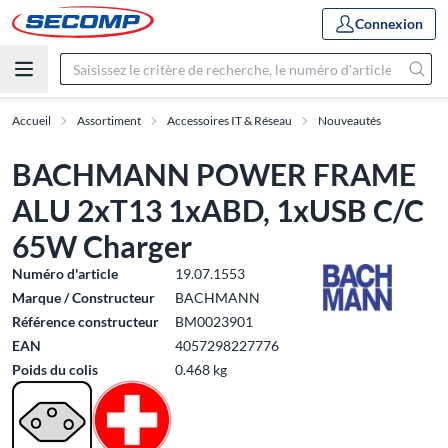
Connexion
Accueil
Assortiment
Accessoires IT & Réseau
Nouveautés
BACHMANN POWER FRAME
ALU 2xT13 1xABD, 1xUSB C/C
65W Charger
Numéro d'article
19.07.1553
Marque / Constructeur
BACHMANN
Référence constructeur
BM0023901
EAN
4057298227776
Poids du colis
0.468 kg