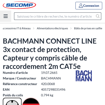
Connexion
Accessoires IT & Réseau
Alimentations électriques
Bâtis de prises en saillie
BACHMANN CONNECT LINE
3x contact de protection,
Capteur y compris câble de
raccordement 2m CAT5e
Numéro d'article
19.07.2665
Marque / Constructeur
BACHMANN
Référence constructeur
420.0068
EAN
4057298031496
Poids du colis
0.794 kg