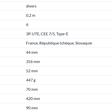
divers
0.2 m
6
3P. UTE, CEE 7/5, Type-E
France, République tchèque, Slovaquie
44 mm
356 mm
52 mm
447 g
70 mm
420 mm
90 mm