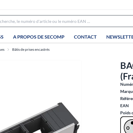
SS
A PROPOS DE SECOMP
CONTACT
NEWSLETT
ues
Bâtis de prises encastrés
BA
(Fr
Numéro
Marque
Référe
EAN
Poids 