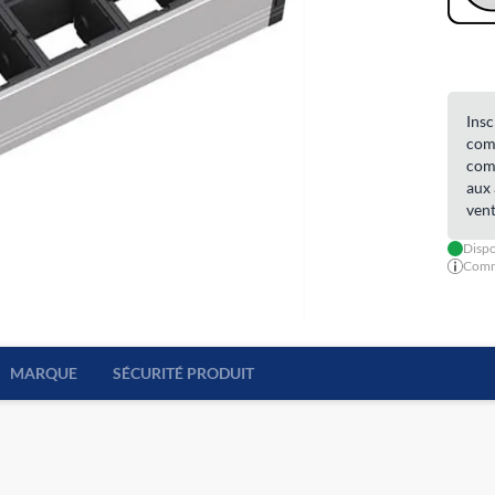
Insc
comm
comm
aux 
vent
Dispo
Comma
MARQUE
SÉCURITÉ PRODUIT