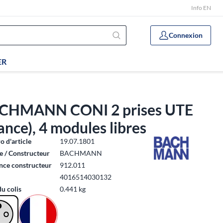
Info EN
Connexion
ER
CHMANN CONI 2 prises UTE
ance), 4 modules libres
 d'article
19.07.1801
 / Constructeur
BACHMANN
nce constructeur
912.011
4016514030132
du colis
0.441 kg