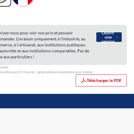
rivez-vous pour voir nos prix et pouvoir
Ouvrir
une
ander. Livraison uniquement à l'industrie, au
session
erce, à l'artisanat, aux institutions publiques,
autorités et aux institutions comparables. Pas de
e aux particuliers !
nible
ndé avant 15 heures - généralement expédié le jour même
Télécharger le PDF