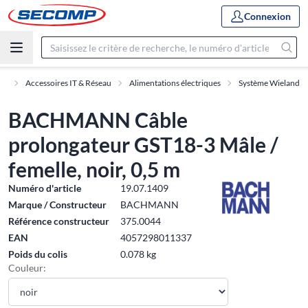
Connexion
nt
Accessoires IT & Réseau
Alimentations électriques
Système Wieland
BACHMANN Câble
prolongateur GST18-3 Mâle /
femelle, noir, 0,5 m
Numéro d'article
19.07.1409
Marque / Constructeur
BACHMANN
Référence constructeur
375.0044
EAN
4057298011337
Poids du colis
0.078 kg
Couleur: