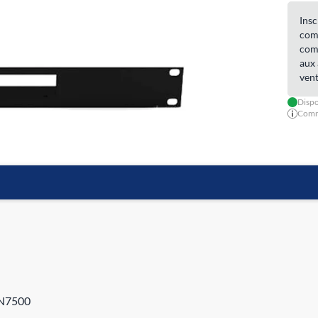
Insc
comm
comm
aux 
vent
Dispo
Comma
BN7500