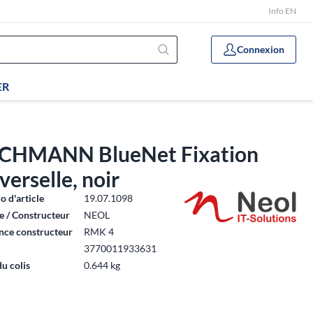
Info EN
Connexion
ER
CHMANN BlueNet Fixation
verselle, noir
 d'article
19.07.1098
 / Constructeur
NEOL
nce constructeur
RMK 4
3770011933631
du colis
0.644 kg