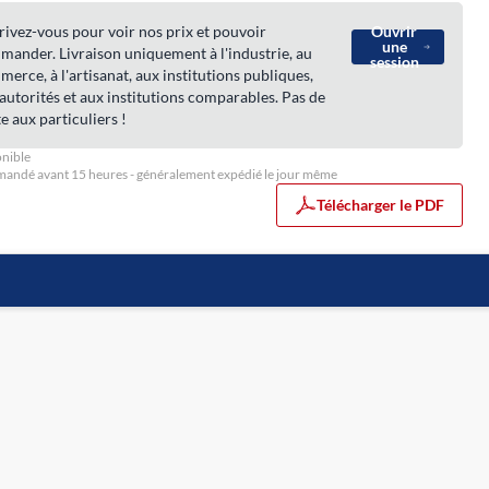
rivez-vous pour voir nos prix et pouvoir
Ouvrir
une
ander. Livraison uniquement à l'industrie, au
session
erce, à l'artisanat, aux institutions publiques,
autorités et aux institutions comparables. Pas de
e aux particuliers !
nible
ndé avant 15 heures - généralement expédié le jour même
Télécharger le PDF