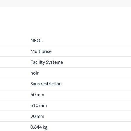
NEOL
Multiprise
Facility Systeme
noir
Sans restriction
60 mm
510 mm
90 mm
0.644 kg