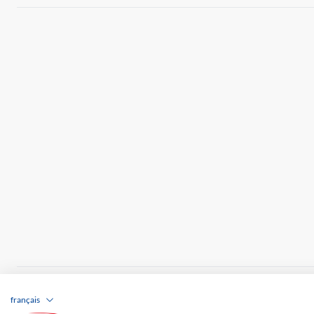
Brands
Impression
CGV
Responsabilité
français