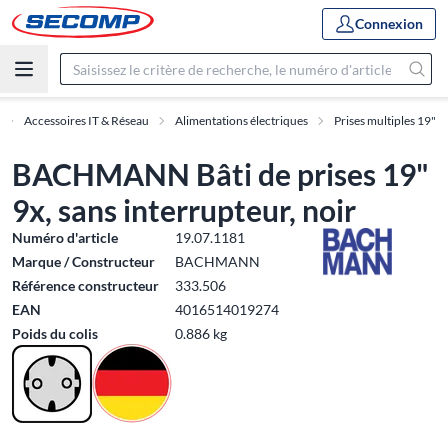
Connexion
Accessoires IT & Réseau
Alimentations électriques
Prises multiples 19"
BACHMANN Bâti de prises 19"
9x, sans interrupteur, noir
Numéro d'article
19.07.1181
Marque / Constructeur
BACHMANN
Référence constructeur
333.506
EAN
4016514019274
Poids du colis
0.886 kg