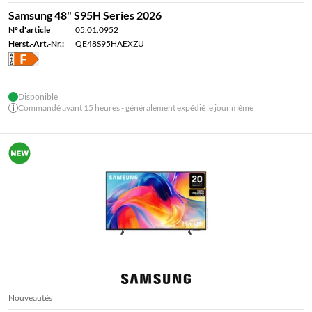
Samsung 48" S95H Series 2026
N° d'article
05.01.0952
Herst.-Art.-Nr.:
QE48S95HAEXZU
Disponible
Commandé avant 15 heures - généralement expédié le jour même
Nouveautés