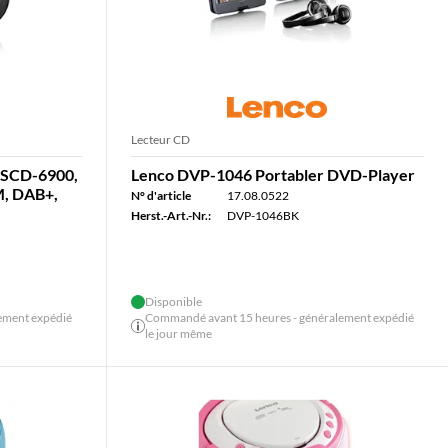
Lecteur CD
 SCD-6900,
Lenco DVP-1046 Portabler DVD-Player
M, DAB+,
N° d'article
17.08.0522
Herst.-Art.-Nr.:
DVP-1046BK
Disponible
ement expédié
Commandé avant 15 heures - généralement expédié
le jour même