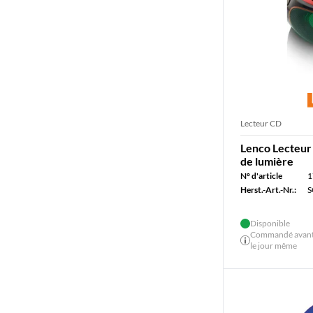
Lecteur CD
Lenco Lecteur
de lumière
N° d'article
1
Herst.-Art.-Nr.:
S
Disponible
Commandé avant 
le jour même