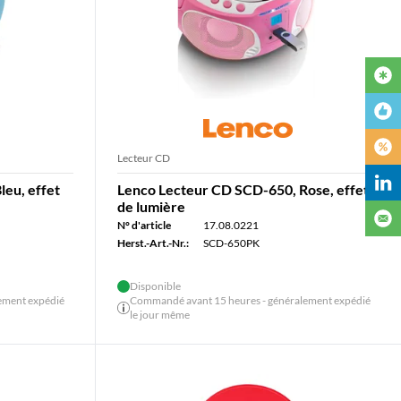
Lecteur CD
eu, effet
Lenco Lecteur CD SCD-650, Rose, effet
de lumière
N° d'article
17.08.0221
Herst.-Art.-Nr.:
SCD-650PK
Disponible
ement expédié
Commandé avant 15 heures - généralement expédié
le jour même