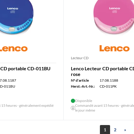
Lecteur CD
r CD portable CD-011BU
Lenco Lecteur CD portable 
rose
7.08.1187
N° d'article
17.08.1188
D-011BU
Herst.-Art.-Nr.:
CD-011PK
Disponible
15 heures - généralement expédié
Commandé avant 15 heures - général
le jour même
1
2
»