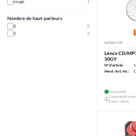
rouge
1
Nombre de haut-parleurs
0
8
2
6
Lecteur CD
Lenco CD/MP3
50GY
N° d'article
1
Herst.-Art.-Nr.:
C
Disponible
Commandé avant 
le jour même