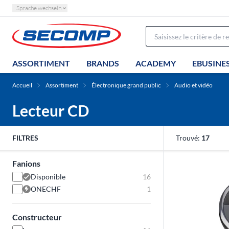
Sprache wechseln
ASSORTIMENT
BRANDS
ACADEMY
EBUSINE
Accueil
Assortiment
Électronique grand public
Audio et vidéo
Lecteur CD
FILTRES
Trouvé:
17
Fanions
Disponible
16
ONECHF
1
Constructeur