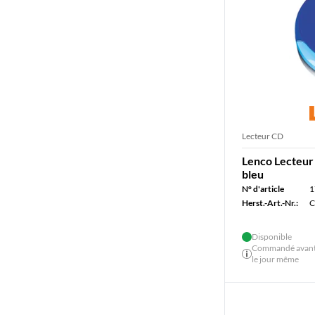
Lecteur CD
Lenco Lecteu
bleu
N° d'article
1
Herst.-Art.-Nr.:
C
Disponible
Commandé avant 
le jour même