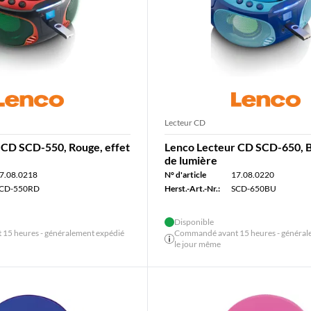
Lecteur CD
 CD SCD-550, Rouge, effet
Lenco Lecteur CD SCD-650, Bl
de lumière
7.08.0218
N° d'article
17.08.0220
CD-550RD
Herst.-Art.-Nr.:
SCD-650BU
Disponible
15 heures - généralement expédié
Commandé avant 15 heures - général
le jour même