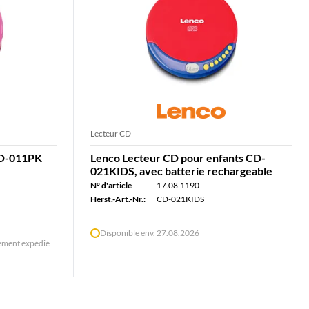
Lecteur CD
CD-011PK
Lenco Lecteur CD pour enfants CD-
021KIDS, avec batterie rechargeable
N° d'article
17.08.1190
Herst.-Art.-Nr.:
CD-021KIDS
Disponible env. 27.08.2026
ement expédié