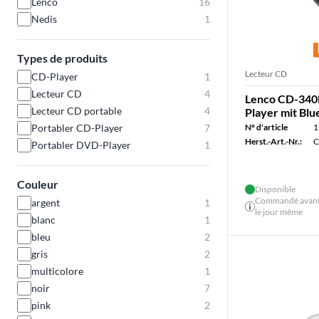
Lenco
16
Nedis
1
Types de produits
Lecteur CD
CD-Player
1
Lecteur CD
4
Lenco CD-340
Lecteur CD portable
4
Player mit Blu
N° d'article
1
Portabler CD-Player
7
Herst.-Art.-Nr.:
C
Portabler DVD-Player
1
Couleur
Disponible
Commandé avant 
argent
1
le jour même
blanc
1
bleu
2
gris
2
multicolore
1
noir
7
pink
2