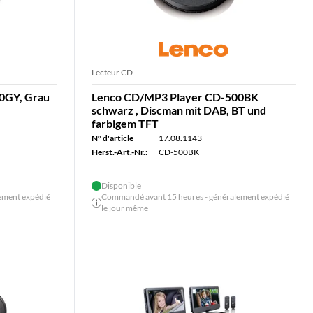
Lecteur CD
0GY, Grau
Lenco CD/MP3 Player CD-500BK
schwarz , Discman mit DAB, BT und
farbigem TFT
N° d'article
17.08.1143
Herst.-Art.-Nr.:
CD-500BK
Disponible
ement expédié
Commandé avant 15 heures - généralement expédié
le jour même