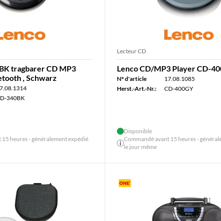
Lecteur CD
BK tragbarer CD MP3
Lenco CD/MP3 Player CD-40
etooth , Schwarz
N° d'article
17.08.1085
7.08.1314
Herst.-Art.-Nr.:
CD-400GY
D-340BK
Disponible
15 heures - généralement expédié
Commandé avant 15 heures - général
le jour même