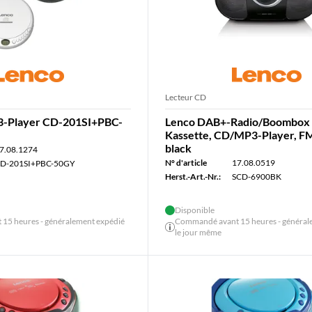
Lecteur CD
-Player CD-201SI+PBC-
Lenco DAB+-Radio/Boombox
Kassette, CD/MP3-Player, F
black
7.08.1274
N° d'article
17.08.0519
D-201SI+PBC-50GY
Herst.-Art.-Nr.:
SCD-6900BK
Disponible
15 heures - généralement expédié
Commandé avant 15 heures - général
le jour même