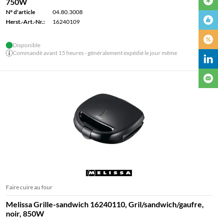
750W
N° d'article
04.80.3008
Herst.-Art.-Nr.:
16240109
Disponible
Commandé avant 15 heures - généralement expédié le jour même
Faire cuire au four
Melissa Grille-sandwich 16240110, Gril/sandwich/gaufre,
noir, 850W