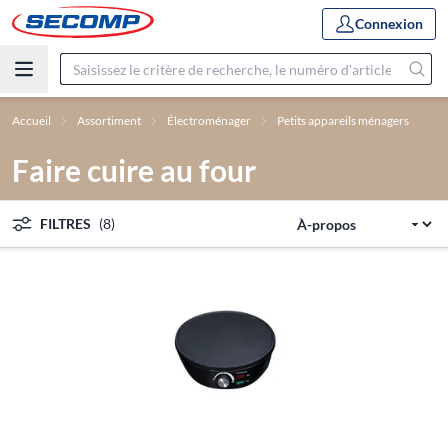
Connexion
Accueil
Assortiment
Électroménager
Petits appareils ménagers
Faire cuire au four
FILTRES
(8)