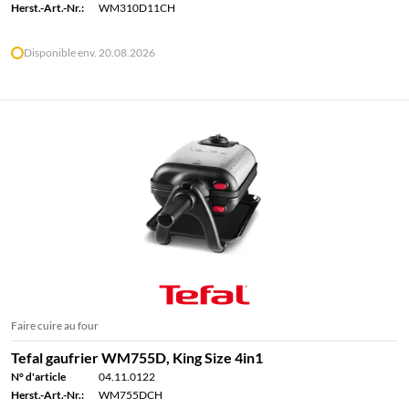
Herst.-Art.-Nr.:
WM310D11CH
Disponible env. 20.08.2026
Faire cuire au four
Tefal gaufrier WM755D, King Size 4in1
N° d'article
04.11.0122
Herst.-Art.-Nr.:
WM755DCH