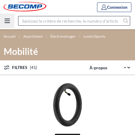
Connexion
Accueil
Assortiment
Électroménager
Loisirs/Sports
Mobilité
FILTRES
(41)