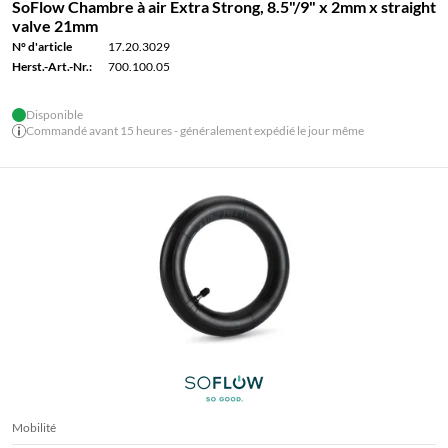
SoFlow Chambre à air Extra Strong, 8.5"/9" x 2mm x straight
valve 21mm
N° d'article
17.20.3029
Herst.-Art.-Nr.:
700.100.05
Disponible
Commandé avant 15 heures - généralement expédié le jour même
Mobilité