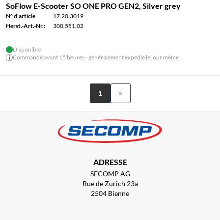
SoFlow E-Scooter SO ONE PRO GEN2, Silver grey
N° d'article
17.20.3019
Herst.-Art.-Nr.:
300.551.02
Disponible
Commandé avant 15 heures - généralement expédié le jour même
1
»
ADRESSE
SECOMP AG
Rue de Zurich 23a
2504 Bienne