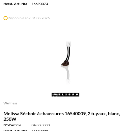
Herst.-Art.-Nr.:
16690073
Disponible env. 31.08.2026
Wellness
Melissa Séchoir à chaussures 16540009, 2 tuyaux, blanc,
250W
N° d'article
04.80.3030
Herst.-Art.-Nr.:
16540009