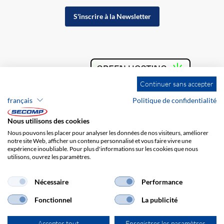
S'inscrire à la Newsletter
Continuer sans accepter
français
Politique de confidentialité
Nous utilisons des cookies
Nous pouvons les placer pour analyser les données de nos visiteurs, améliorer
notre site Web, afficher un contenu personnalisé et vous faire vivre une
expérience inoubliable. Pour plus d'informations sur les cookies que nous
utilisons, ouvrez les paramètres.
Nécessaire
Performance
Fonctionnel
La publicité
Brands
Impression
CGV
Responsabilité
Protection des données
Frais de port
Accepter tout
Enregistrer les paramètres