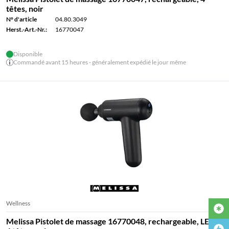
têtes, noir
N° d'article
04.80.3049
Herst.-Art.-Nr.:
16770047
Disponible
Commandé avant 15 heures - généralement expédié le jour même
Wellness
Melissa Pistolet de massage 16770048, rechargeable, LED,