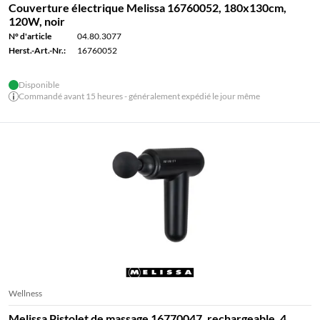
Couverture électrique Melissa 16760052, 180x130cm,
120W, noir
N° d'article
04.80.3077
Herst.-Art.-Nr.:
16760052
Disponible
Commandé avant 15 heures - généralement expédié le jour même
Wellness
Melissa Pistolet de massage 16770047, rechargeable, 4