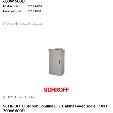
600W 500D
N° d'article
12349-002
Herst.-Art.-Nr.:
12349002
Disponible env. 24.08.2026
SCHROFF Baies Outdoor
SCHROFF Outdoor Comline ECL Cabinet avec socle, 900H
700W 600D