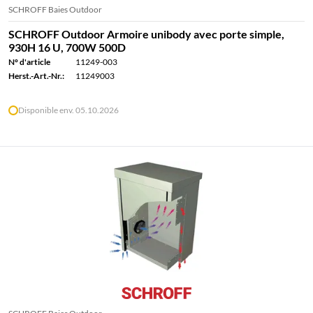
SCHROFF Baies Outdoor
SCHROFF Outdoor Armoire unibody avec porte simple,
930H 16 U, 700W 500D
N° d'article
11249-003
Herst.-Art.-Nr.:
11249003
Disponible env. 05.10.2026