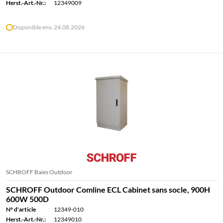
Herst.-Art.-Nr.:
12349009
Disponible env. 24.08.2026
SCHROFF Baies Outdoor
SCHROFF Outdoor Comline ECL Cabinet sans socle, 900H
600W 500D
N° d'article
12349-010
Herst.-Art.-Nr.:
12349010