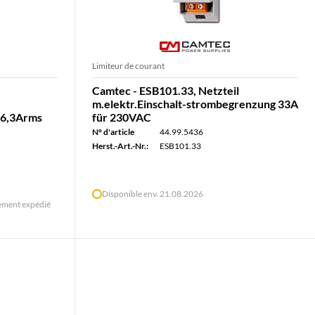
Limiteur de courant
Camtec - ESB101.33, Netzteil
m.elektr.Einschalt-strombegrenzung 33A
6,3Arms
für 230VAC
N° d'article
44.99.5436
Herst.-Art.-Nr.:
ESB101.33
Disponible env. 21.08.2026
ement expédié