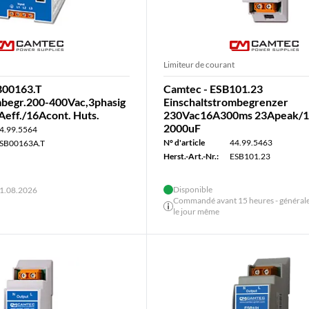
Limiteur de courant
B00163.T
Camtec - ESB101.23
mbegr.200-400Vac,3phasig
Einschaltstrombegrenzer
eff./16Acont. Huts.
230Vac16A300ms 23Apeak/1
2000uF
4.99.5564
N° d'article
44.99.5463
SB00163A.T
Herst.-Art.-Nr.:
ESB101.23
Disponible
21.08.2026
Commandé avant 15 heures - général
le jour même