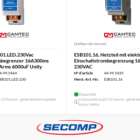
Limiteur de courant
101.LED.230Vac
ESB101.16, Netzteil mit elek
ombegrenzer 16A300ms
Einschaltstrombegrenzung 16
Arms 6000uF Unity
230VAC
4.99.5464
N° d'article
44.99.5435
SB101.LED.230
Herst.-Art.-Nr.:
ESB101.16
Disponible
15 heures - généralement expédié
Commandé avant 15 heures - général
le jour même