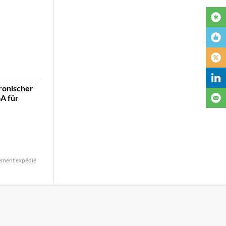
tronischer
A für
ement expédié