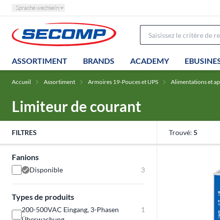
Sprache wechseln
ASSORTIMENT
BRANDS
ACADEMY
EBUSINE
Accueil
Assortiment
Armoires 19-Pouces et UPS
Alimentations et a
Limiteur de courant
FILTRES
Trouvé:
5
Fanions
Disponible
3
Types de produits
200-500VAC Eingang, 3-Phasen
1
Überwachung