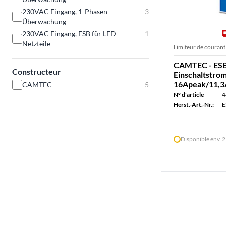
230VAC Eingang, 1-Phasen
3
Überwachung
230VAC Eingang, ESB für LED
1
Netzteile
Limiteur de courant
CAMTEC - ES
Constructeur
Einschaltstro
16Apeak/11,3A
CAMTEC
5
N° d'article
4
Herst.-Art.-Nr.:
E
Disponible env. 