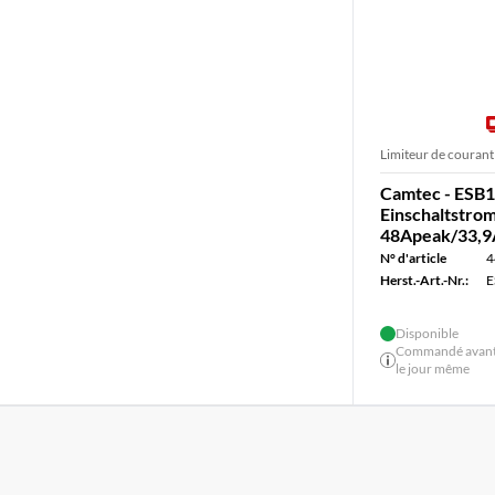
Limiteur de courant
Camtec - ESB
Einschaltstr
48Apeak/33,9
N° d'article
4
Herst.-Art.-Nr.:
E
Disponible
Commandé avant 
le jour même